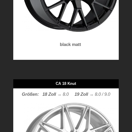
black matt
CA 18 Knut
Größen: 18 Zoll
→ 8.0
19 Zoll
→ 8.0 / 9.0