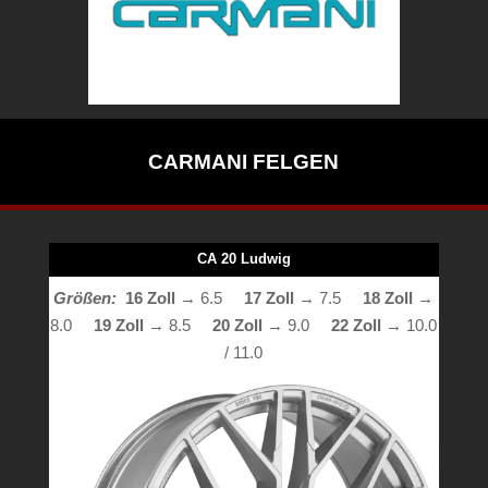
CARMANI FELGEN
CA 20 Ludwig
Größen:
16 Zoll
→ 6.5
17 Zoll
→ 7.5
18 Zoll
→
8.0
19 Zoll
→ 8.5
20 Zoll
→ 9.0
22 Zoll
→ 10.0
/ 11.0