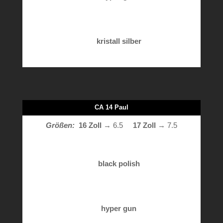
kristall silber
CA 14 Paul
Größen:
16 Zoll
→ 6.5
17 Zoll
→ 7.5
black polish
hyper gun