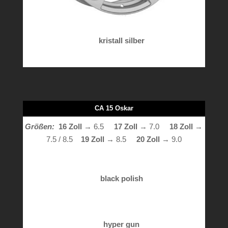
kristall silber
CA 15 Oskar
Größen:
16 Zoll
→ 6.5
17 Zoll
→ 7.0
18 Zoll
→
7.5 / 8.5
19 Zoll →
8.5
20 Zoll
→ 9.0
black polish
hyper gun