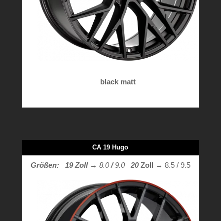
black matt
CA 19 Hugo
Größen: 19 Zoll
→ 8.0
/
9.0
20
Zoll
→ 8.5 / 9.5