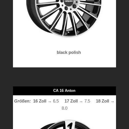
black polish
CA 16 Anton
Größen:
16 Zoll
→ 6.5
17 Zoll
→ 7.5
18 Zoll →
8.0