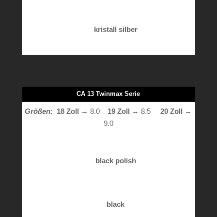
kristall silber
CA 13 Twinmax Serie
Größen:
18 Zoll
→ 8.0
19 Zoll
→ 8.5
20 Zoll
→
9.0
black polish
black