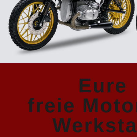
Eure
freie Moto
Werksta