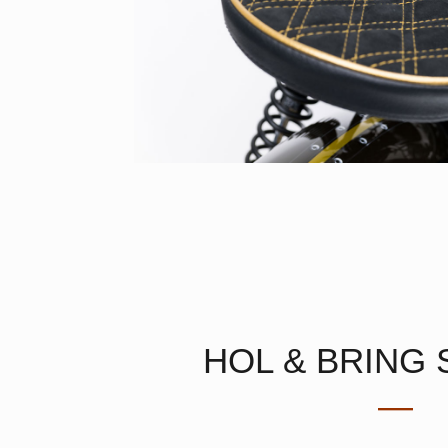
HOL & BRING 
—