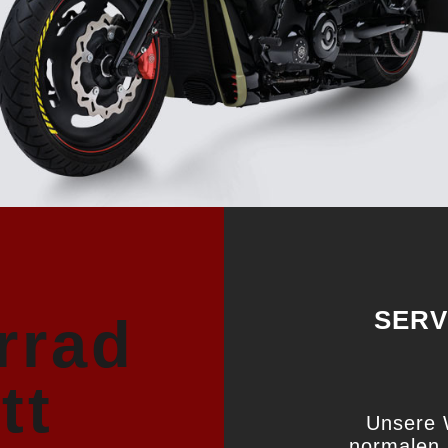
SERV
rrad
tt
Unsere 
normalen 