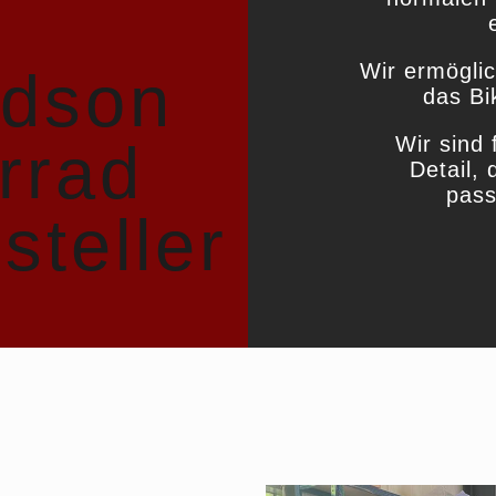
Wir ermöglic
idson
das Bi
Wir sind 
rrad
Detail, 
pass
steller