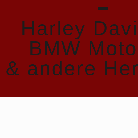
−
Harley Dav
BMW Moto
& andere Her