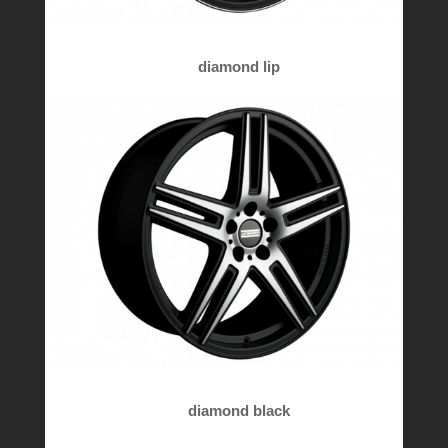
diamond lip
diamond black