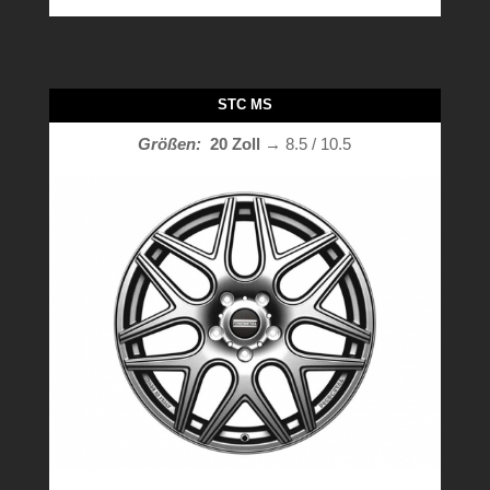
STC MS
Größen:
20 Zoll
→ 8.5 / 10.5