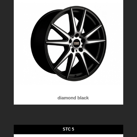
diamond black
STC 5