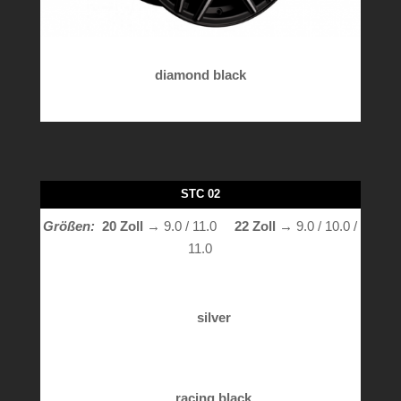
diamond black
STC 02
Größen:
20 Zoll
→ 9.0 / 11.0
22 Zoll →
9.0 / 10.0 /
11.0
silver
racing black