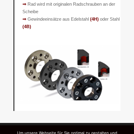
⇒
Rad wird mit originalen Radschrauben an der
Scheibe
⇒
Gewindeeinsätze aus Edelstahl
(4H)
oder Stahl
(4B)
Impressum
Datenschutzerklärung
AGB
Um unsere Webseite für Sie optimal zu gestalten und