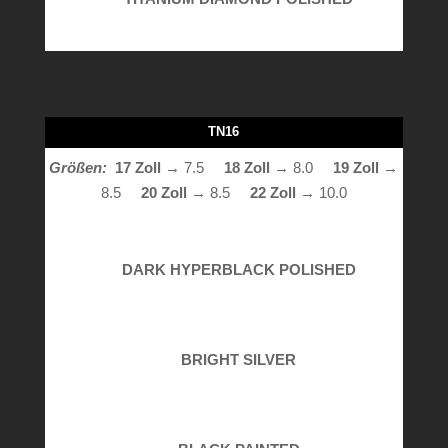
TN16
Größen:
17 Zoll →
7.5
18 Zoll
→ 8.0
19 Zoll
→
8.5
20 Zoll →
8.5
22 Zoll →
10.0
DARK HYPERBLACK POLISHED
BRIGHT SILVER