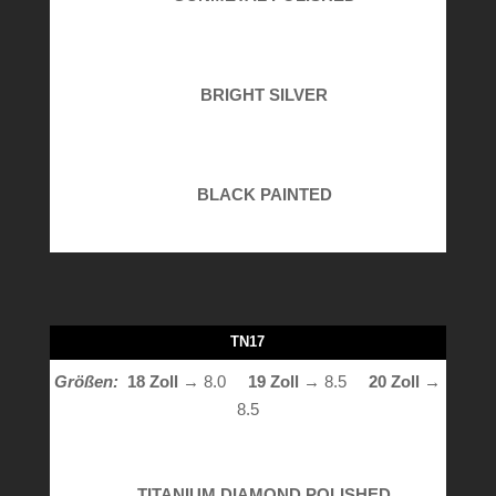
BRIGHT SILVER
BLACK PAINTED
TN17
Größen:
18 Zoll
→ 8.0
19 Zoll
→ 8.5
20 Zoll →
8.5
TITANIUM DIAMOND POLISHED