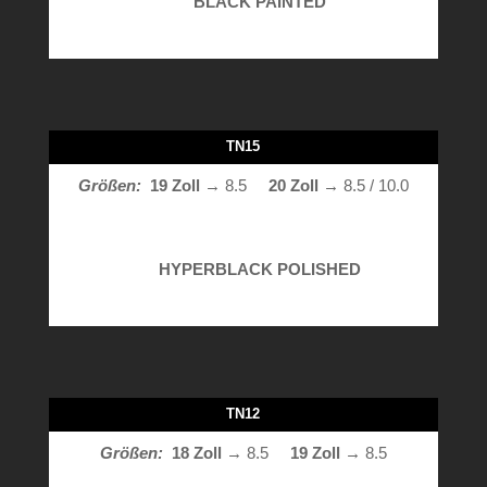
BLACK PAINTED
TN15
Größen:
19 Zoll
→ 8.5
20 Zoll →
8.5 / 10.0
HYPERBLACK POLISHED
TN12
Größen:
18 Zoll
→ 8.5
19 Zoll →
8.5