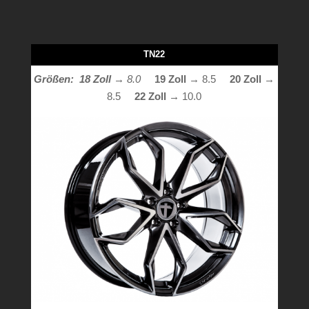
TN22
Größen: 18 Zoll
→ 8.0
19 Zoll
→ 8.5
20 Zoll
→
8.5
22 Zoll →
10.0