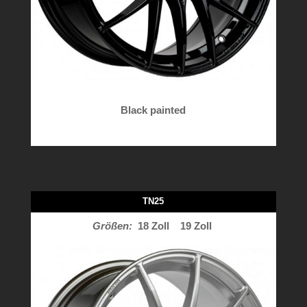
Black painted
TN25
Größen:
18 Zoll
19 Zoll