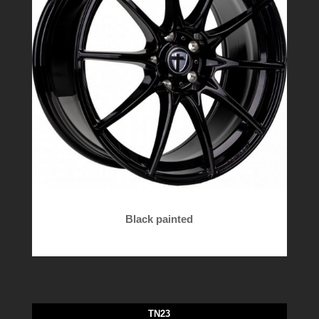
Black painted
TN23