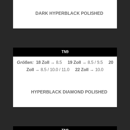
DARK HYPERBLACK POLISHED
TN9
Größen:
18 Zoll
→ 8.5
19 Zoll →
8.5 / 9.5
20
Zoll →
8.5 / 10.0 / 11.0
22 Zoll →
10.0
HYPERBLACK DIAMOND POLISHED