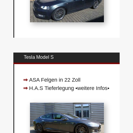
Tesla Model S
⇒
ASA Felgen in 22 Zoll
⇒
H.A.S Tieferlegung
•weitere Infos•