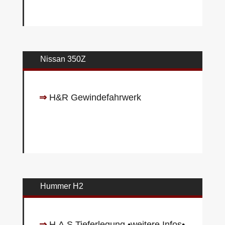
Nissan 350Z
⇒
H&R Gewindefahrwerk
Hummer H2
⇒
H.A.S Tieferlegung
•weitere Infos•