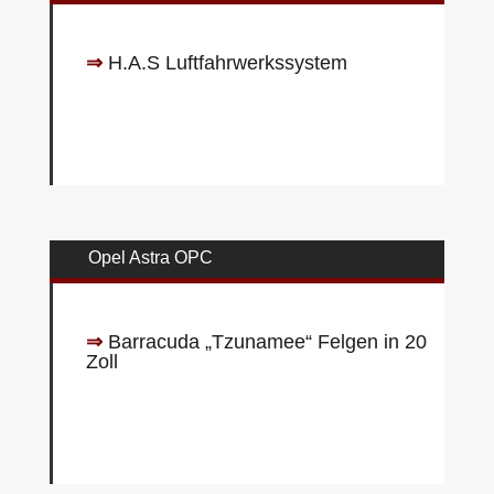
⇒
H.A.S Luftfahrwerkssystem
Opel Astra OPC
⇒
Barracuda „Tzunamee“ Felgen in 20
Zoll