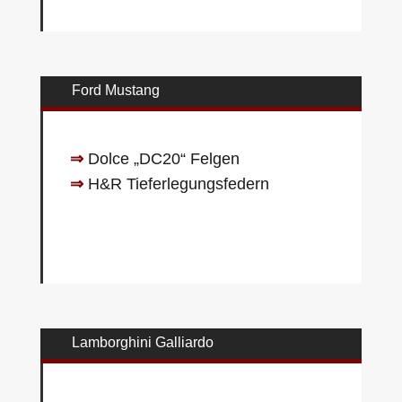
Ford Mustang
⇒
Dolce „DC20“ Felgen
⇒
H&R Tieferlegungsfedern
Lamborghini Galliardo