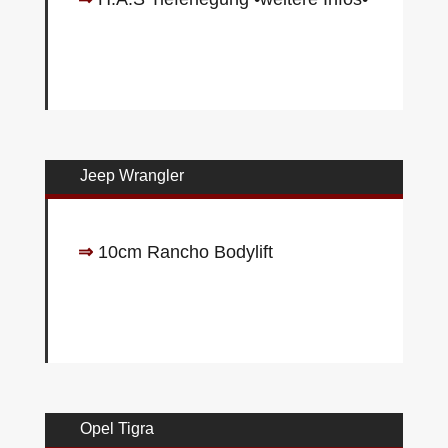
Jeep Wrangler
⇒
10cm Rancho Bodylift
Opel Tigra