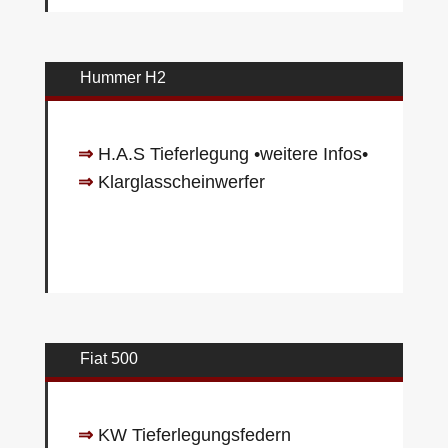
Hummer H2
⇒
H.A.S Tieferlegung
•weitere Infos•
⇒
Klarglasscheinwerfer
Fiat 500
⇒
KW Tieferlegungsfedern